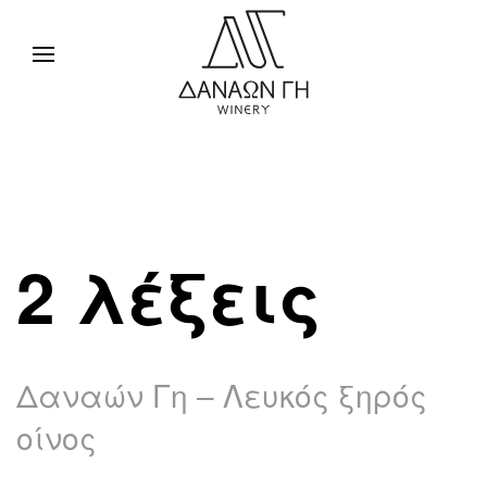
2 λέξεις
Δαναών Γη – Λευκός ξηρός
οίνος